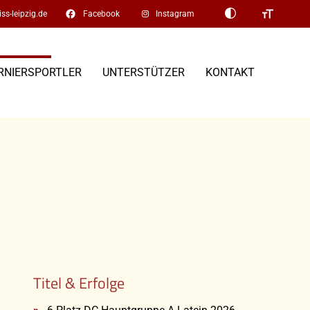
facebook
ss-leipzig.de
Facebook
Instagram
RNIERSPORTLER
UNTERSTÜTZER
KONTAKT
Titel & Erfolge