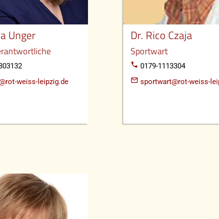
a Unger
Dr. Rico Czaja
rantwortliche
Sportwart
phone
803132
0179-1113304
mail_outline
@rot-weiss-leipzig.de
sportwart@rot-weiss-lei