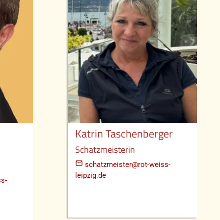
Katrin Taschenberger
Schatzmeisterin
mail_outline
schatzmeister@rot-weiss-
leipzig.de
s-