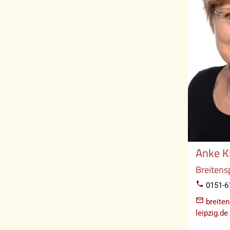
Anke Kl
Breitens
phone
0151-6
mail_outline
breite
leipzig.de