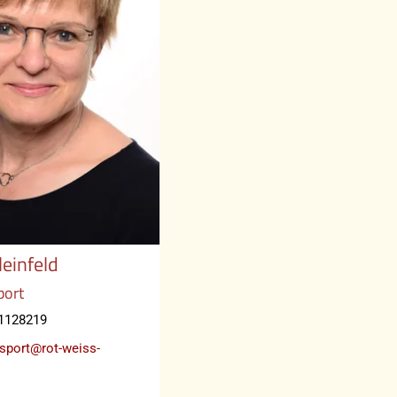
einfeld
port
1128219
nsport@rot-weiss-