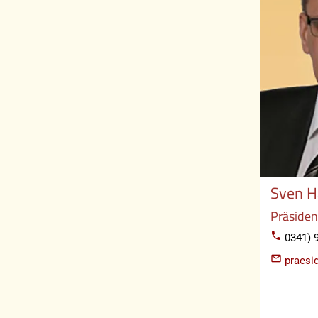
Sven H
Präsiden
phone
0341) 9
mail_outline
praesi