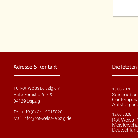
Adresse & Kontakt
Die letzte
TC Rot-Weiss Leipzig e.V.
13.06.2026
Saisonabsc
Haferkornstraße 7-9
Contempora
04129 Leipzig
Aufstieg un
Tel.: + 49 (0) 341 9015520
13.06.2026
Mail:
info@rot-weiss-leipzig.de
Rot-Weiss P
Meisterscha
Deutschland