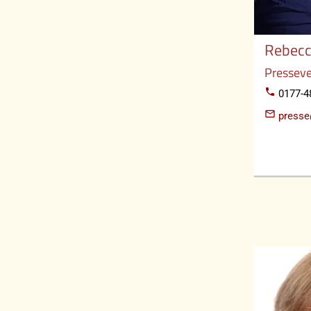
Rebecc
Presseve
phone
0177-4
mail_outline
presse