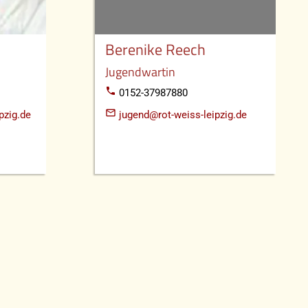
Berenike Reech
Jugendwartin
phone
0152-37987880
mail_outline
pzig.de
jugend@rot-weiss-leipzig.de