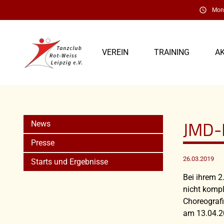
schedule
Mont
VEREIN
TRAINING
A
JMD-K
News
Presse
26.03.2019
Starts und Ergebnisse
Bei ihrem 2
nicht kompl
Choreografi
am 13.04.20