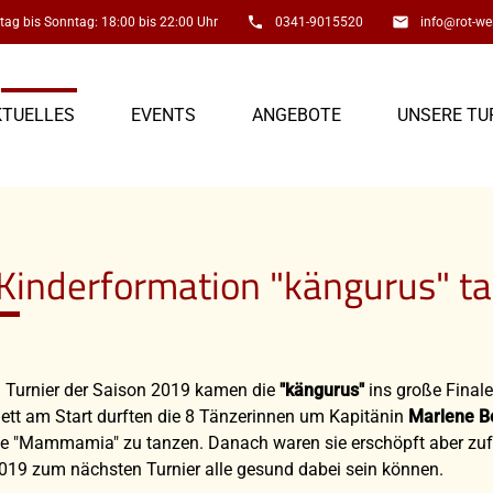
phone
email
ag bis Sonntag: 18:00 bis 22:00 Uhr
0341-9015520
info@rot-wei
KTUELLES
EVENTS
ANGEBOTE
UNSERE TU
inderformation "kängurus" ta
. Turnier der Saison 2019 kamen die
"kängurus"
ins große Finale
ett am Start durften die 8 Tänzerinnen um Kapitänin
Marlene Be
e "Mammamia" zu tanzen. Danach waren sie erschöpft aber zufr
19 zum nächsten Turnier alle gesund dabei sein können.