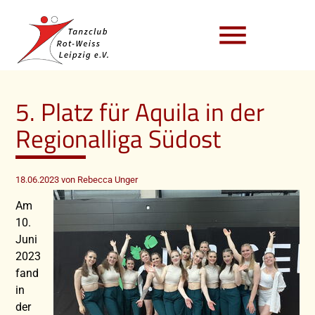
menu
5. Platz für Aquila in der
Regionalliga Südost
18.06.2023
von Rebecca Unger
Am
10.
Juni
2023
fand
in
der