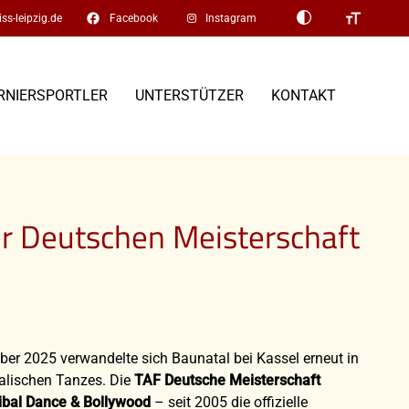
facebook
ss-leipzig.de
Facebook
Instagram
RNIERSPORTLER
UNTERSTÜTZER
KONTAKT
der Deutschen Meisterschaft
er 2025 verwandelte sich Baunatal bei Kassel erneut in
alischen Tanzes. Die
TAF Deutsche Meisterschaft
ribal Dance & Bollywood
– seit 2005 die offizielle