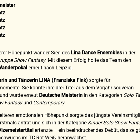
meister
atz
atz
atz
atz
erer Höhepunkt war der Sieg des
Lina Dance Ensembles
in der
ruppe Show Fantasy
. Mit diesem Erfolg holte das Team den
Wanderpokal
erneut nach Leipzig.
erin und Tänzerin LINA (Franziska Fink)
sorgte für
mente: Sie konnte ihre drei Titel aus dem Vorjahr souverän
 und wurde erneut
Deutsche Meisterin
in den Kategorien
Solo Ta
w Fantasy
und
Contemporary
.
eiteren emotionalen Höhepunkt sorgte das jüngste Vereinsmitgl
 erstmals antrat und sich in der Kategorie
Kinder Solo Show Fant
Vizemeistertitel
ertanzte – ein beeindruckendes Debüt, das zeigt
Nachwuchs im TC Rot-Weiß heranwächst.