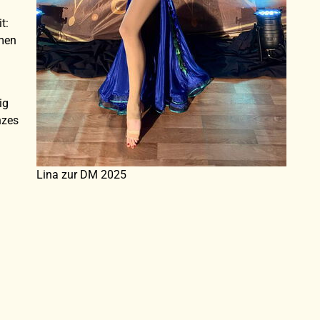
t:
men
ig
nzes
Lina zur DM 2025