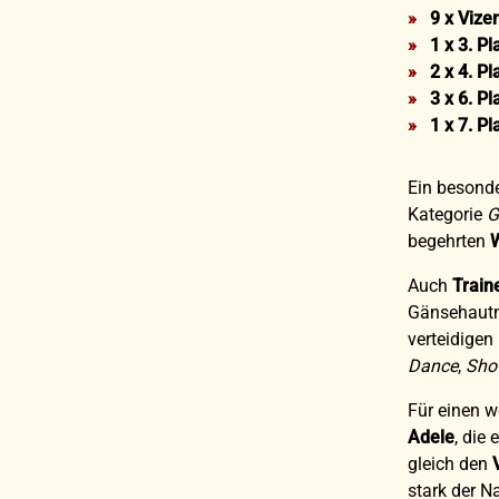
9 x Vize
1 x 3. Pl
2 x 4. Pl
3 x 6. Pl
1 x 7. Pl
Ein besond
Kategorie
G
begehrten
Auch
Train
Gänsehautmo
verteidigen
Dance
,
Sho
Für einen w
Adele
, die
gleich den
stark der 