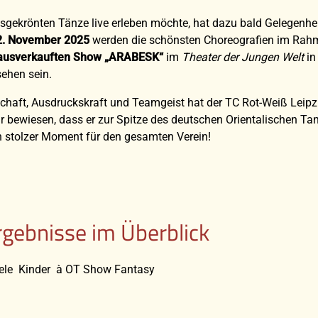
isgekrönten Tänze live erleben möchte, hat dazu bald Gelegenhei
 2. November 2025
werden die schönsten Choreografien im Rah
ausverkauften Show „ARABESK“
im
Theater der Jungen Welt
in
sehen sein.
chaft, Ausdruckskraft und Teamgeist hat der TC Rot-Weiß Leipz
 bewiesen, dass er zur Spitze des deutschen Orientalischen Ta
n stolzer Moment für den gesamten Verein!
rgebnisse im Überblick
dele Kinder à OT Show Fantasy