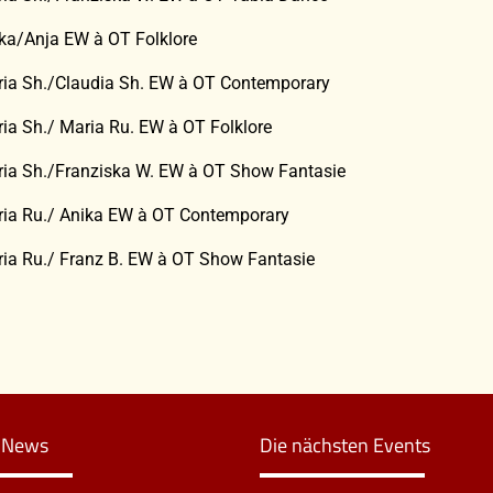
ika/Anja EW à OT Folklore
ria Sh./Claudia Sh. EW à OT Contemporary
ria Sh./ Maria Ru. EW à OT Folklore
ria Sh./Franziska W. EW à OT Show Fantasie
ria Ru./ Anika EW à OT Contemporary
ria Ru./ Franz B. EW à OT Show Fantasie
n News
Die nächsten Events