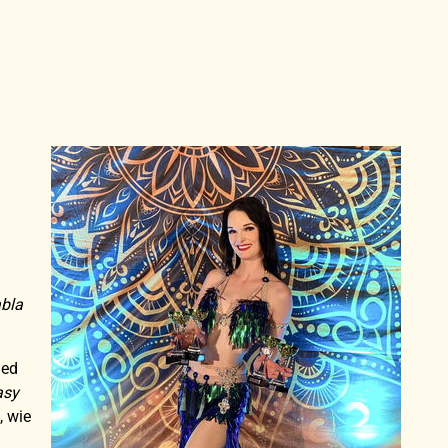
bla
ied
asy
, wie