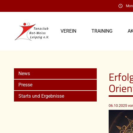
schedule
Mont
VEREIN
TRAINING
A
Erfol
News
Orien
Presse
Starts und Ergebnisse
06.10.2025
von