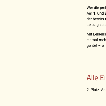
Wer die pre
Am
1. und
der bereits
Leipzig zu 
Mit Leidens
einmal mehr
gehört – ei
Alle E
2. Platz A