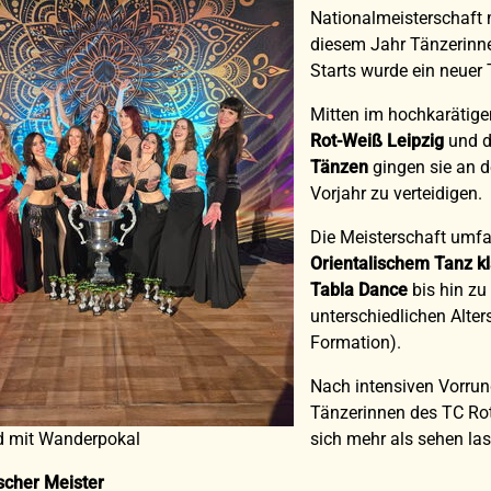
Nationalmeisterschaft 
diesem Jahr Tänzerinn
Starts wurde ein neuer 
Mitten im hochkarätigen
Rot-Weiß Leipzig
und d
Tänzen
gingen sie an de
Vorjahr zu verteidigen.
Die Meisterschaft umfa
Orientalischem Tanz kl
Tabla Dance
bis hin zu
unterschiedlichen Alte
Formation).
Nach intensiven Vorrun
Tänzerinnen des TC Rot
d mit Wanderpokal
sich mehr als sehen las
scher Meister