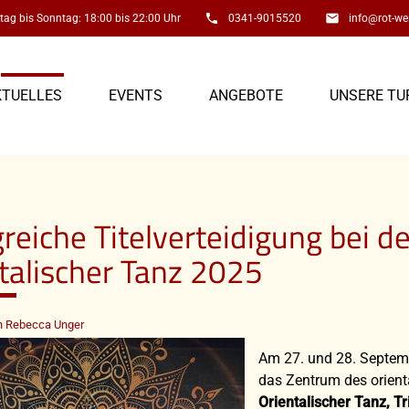
phone
email
ag bis Sonntag: 18:00 bis 22:00 Uhr
0341-9015520
info@rot-wei
KTUELLES
EVENTS
ANGEBOTE
UNSERE TU
greiche Titelverteidigung bei 
talischer Tanz 2025
 Rebecca Unger
Am 27. und 28. Septemb
das Zentrum des orient
Orientalischer Tanz, T