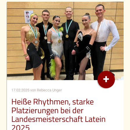
+
17.02.2025
von Rebecca Unger
Heiße Rhythmen, starke
Platzierungen bei der
Landesmeisterschaft Latein
2025